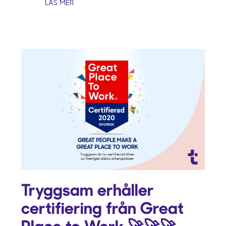
LÄS MER
Tryggsam erhåller
certifiering från Great
Place to Work 🚀🚀🚀