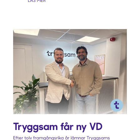
LÄS MER
Tryggsam får ny VD
Efter tolv framgångsrika år lämnar Tryggsams