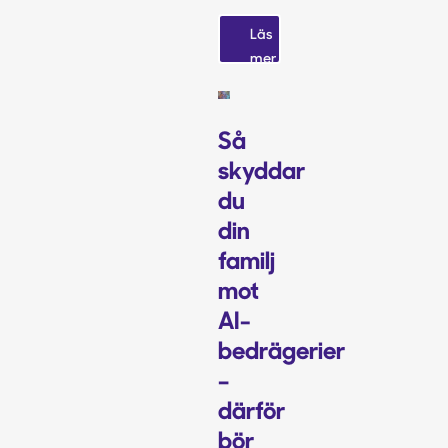
Läs
mer
Så
skyddar
du
din
familj
mot
AI-
bedrägerier
–
därför
bör