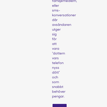
familjemedlem,
eller
sms-
konversationer
där
avsändaren
utger
sig
för
att
vara
“dottern
vars
telefon
nyss
dött”
och
som
snabbt
behöver
pengar.