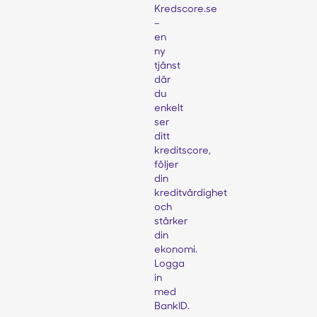
Kredscore.se
–
en
ny
tjänst
där
du
enkelt
ser
ditt
kreditscore,
följer
din
kreditvärdighet
och
stärker
din
ekonomi.
Logga
in
med
BankID.