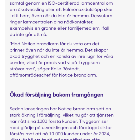
samtal genom en ISO-certifierad larmcentral om
en rökutveckling eller ett kolmonoxidutsläpp sker
i ditt hem, även när du inte är hemma. Dessutom
ringer larmcentralen dina nödkontakter,
exempelvis en granne eller familjemedlem, ifall
du inte går att nå.
“Med Notice brandlarm får du veta om det
brinner även när du inte är hemma. Det skapar
ökad trygghet och en känsla av inre lugn för våra
kunder, vilket är precis vad vi på Tryggsam
strävar mot”, säger Kalle Råstedt,
affärsområdeschef för Notice brandlarm.
Ökad försäljning bakom framgången
Sedan lanseringen har Notice brandlarm sett en
stark ökning i försäljning, vilket nu gör att tjänsten
har nått sina 1000 första kunder. Tryggsam ser
med glädje på utvecklingen och företaget siktar
förstås mot att nå 10 000 kunder under år 2024,
vilket lär bli ett år då många säljrekord slås.