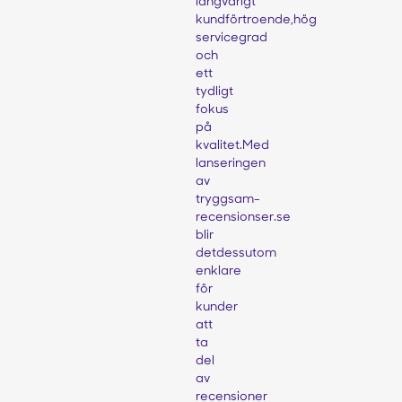
långvarigt
kundförtroende,hög
servicegrad
och
ett
tydligt
fokus
på
kvalitet.Med
lanseringen
av
tryggsam-
recensionser.se
blir
detdessutom
enklare
för
kunder
att
ta
del
av
recensioner