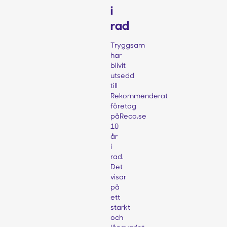
i
rad
Tryggsam
har
blivit
utsedd
till
Rekommenderat
företag
påReco.se
10
år
i
rad.
Det
visar
på
ett
starkt
och