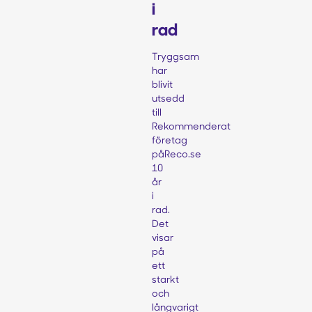
i
rad
Tryggsam
har
blivit
utsedd
till
Rekommenderat
företag
påReco.se
10
år
i
rad.
Det
visar
på
ett
starkt
och
långvarigt