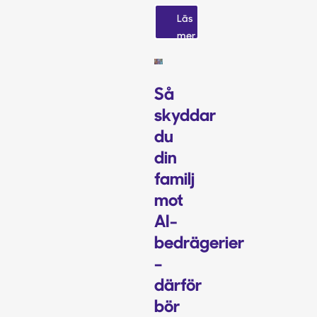
Läs
mer
Så
skyddar
du
din
familj
mot
AI-
bedrägerier
–
därför
bör