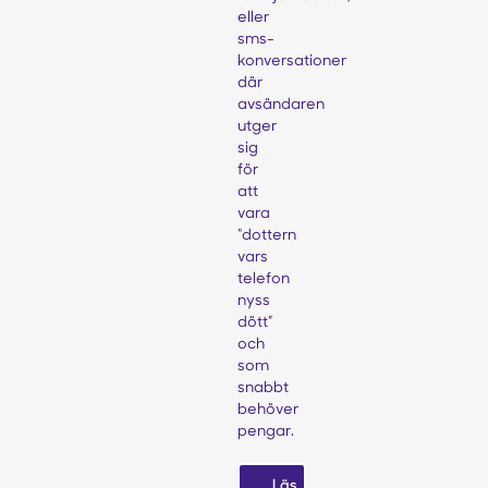
eller
sms-
konversationer
där
avsändaren
utger
sig
för
att
vara
“dottern
vars
telefon
nyss
dött”
och
som
snabbt
behöver
pengar.
Läs