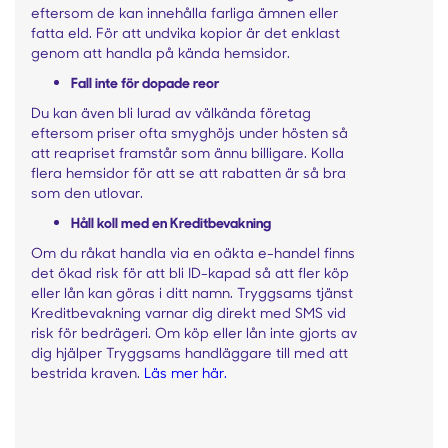
eftersom de kan innehålla farliga ämnen eller
fatta eld. För att undvika kopior är det enklast
genom att handla på kända hemsidor.
Fall inte för dopade reor
Du kan även bli lurad av välkända företag
eftersom priser ofta smyghöjs under hösten så
att reapriset framstår som ännu billigare. Kolla
flera hemsidor för att se att rabatten är så bra
som den utlovar.
Håll koll med en Kreditbevakning
Om du råkat handla via en oäkta e-handel finns
det ökad risk för att bli ID-kapad så att fler köp
eller lån kan göras i ditt namn. Tryggsams tjänst
Kreditbevakning varnar dig direkt med SMS vid
risk för bedrägeri. Om köp eller lån inte gjorts av
dig hjälper Tryggsams handläggare till med att
bestrida kraven.
Läs mer här.