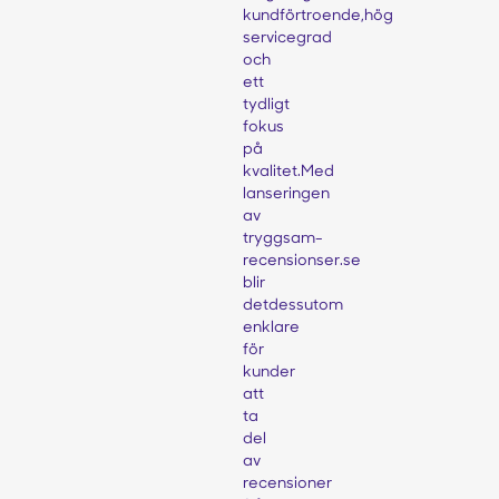
kundförtroende,hög
servicegrad
och
ett
tydligt
fokus
på
kvalitet.Med
lanseringen
av
tryggsam-
recensionser.se
blir
detdessutom
enklare
för
kunder
att
ta
del
av
recensioner