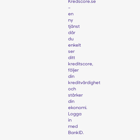
Kredscore.se
–
en
ny
tjänst
där
du
enkelt
ser
ditt
kreditscore,
följer
din
kreditvärdighet
och
stärker
din
ekonomi.
Logga
in
med
BankID.