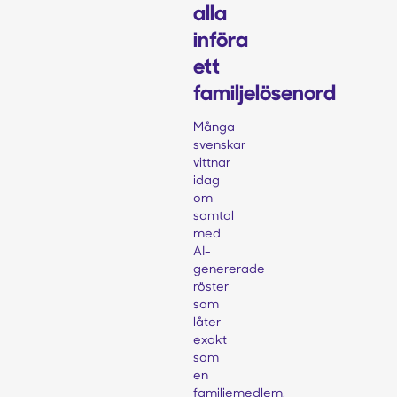
alla
införa
ett
familjelösenord
Många
svenskar
vittnar
idag
om
samtal
med
AI-
genererade
röster
som
låter
exakt
som
en
familjemedlem,