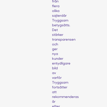
från
flera
olika
sajterdär
Tryggsam
betygsätts.
Det
stärker
transparensen
och
ger
nya
kunder
entydligare
bild
av
varför
Tryggsam
fortsätter
att
rekommenderas
år
efter