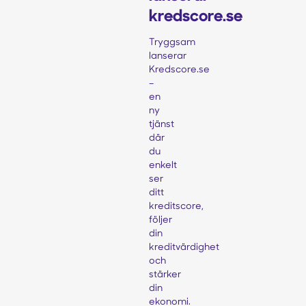
kredscore.se
Tryggsam
lanserar
Kredscore.se
–
en
ny
tjänst
där
du
enkelt
ser
ditt
kreditscore,
följer
din
kreditvärdighet
och
stärker
din
ekonomi.