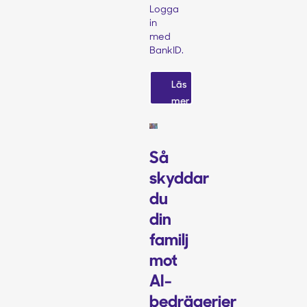
Logga
in
med
BankID.
Läs
mer
Så
skyddar
du
din
familj
mot
AI-
bedrägerier