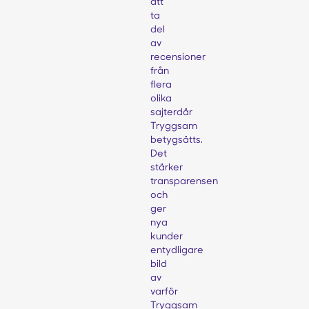
att
ta
del
av
recensioner
från
flera
olika
sajterdär
Tryggsam
betygsätts.
Det
stärker
transparensen
och
ger
nya
kunder
entydligare
bild
av
varför
Tryggsam