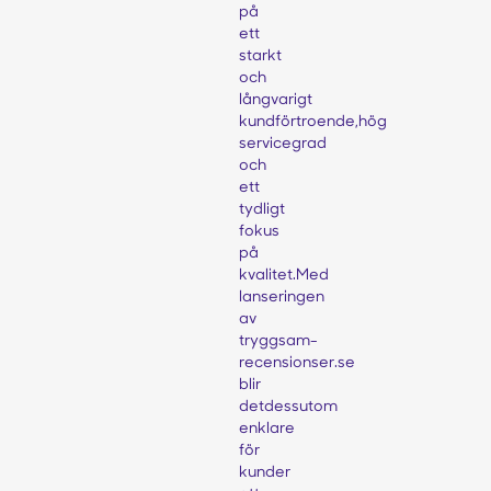
på
ett
starkt
och
långvarigt
kundförtroende,hög
servicegrad
och
ett
tydligt
fokus
på
kvalitet.Med
lanseringen
av
tryggsam-
recensionser.se
blir
detdessutom
enklare
för
kunder