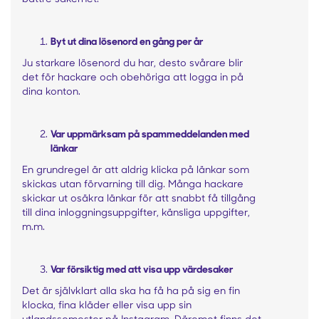
Byt ut dina lösenord en gång per år
Ju starkare lösenord du har, desto svårare blir
det för hackare och obehöriga att logga in på
dina konton.
Var uppmärksam på spammeddelanden med
länkar
En grundregel är att aldrig klicka på länkar som
skickas utan förvarning till dig. Många hackare
skickar ut osäkra länkar för att snabbt få tillgång
till dina inloggningsuppgifter, känsliga uppgifter,
m.m.
Var försiktig med att visa upp värdesaker
Det är självklart alla ska ha få ha på sig en fin
klocka, fina kläder eller visa upp sin
utlandssemester på Instagram. Däremot finns det