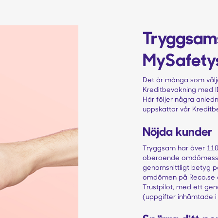
Tryggsams
MySafety
Det är många som välj
Kreditbevakning med I
Här följer några anledn
uppskattar vår Kredit
Nöjda kunder
Tryggsam har över 11
oberoende omdömessaj
genomsnittligt betyg p
omdömen på Reco.se 
Trustpilot, med ett gen
(uppgifter inhämtade i