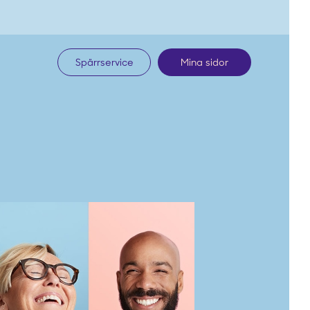
Spärrservice
Mina sidor