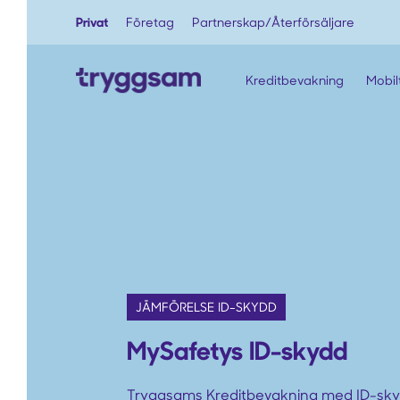
Privat
Företag
Partnerskap/Återförsäljare
Kreditbevakning
Mobil
JÄMFÖRELSE ID-SKYDD
MySafetys ID-skydd
Tryggsams Kreditbevakning med ID-sky