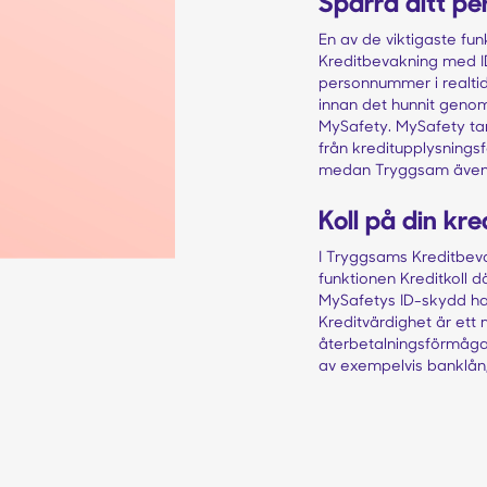
Spärra ditt p
En av de viktigaste fu
Kreditbevakning med ID
personnummer i realtid
innan det hunnit geno
MySafety. MySafety ta
från kreditupplysnings
medan Tryggsam även ta
Koll på din kr
I Tryggsams Kreditbev
funktionen Kreditkoll d
MySafetys ID-skydd har
Kreditvärdighet är ett
återbetalningsförmåga 
av exempelvis banklån