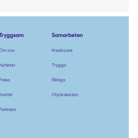
Tryggsam
Samarbeten
Om oss
Kredscore
Nyheter
Trygga
Press
Riktiga
Karriär
Olyckskartan
Partners