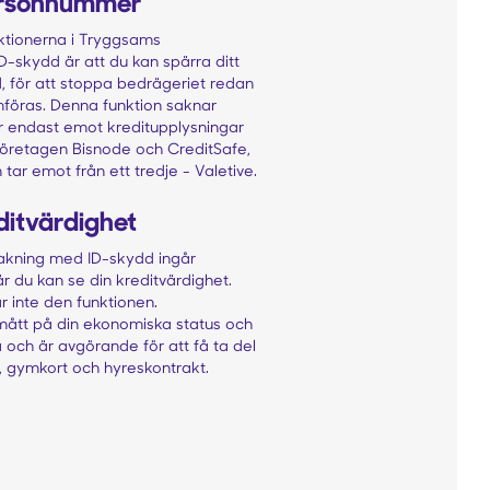
ersonnummer
nktionerna i Tryggsams
-skydd är att du kan spärra ditt
, för att stoppa bedrägeriet redan
mföras. Denna funktion saknar
r endast emot kreditupplysningar
företagen Bisnode och CreditSafe,
r emot från ett tredje - Valetive.
editvärdighet
akning med ID-skydd ingår
är du kan se din kreditvärdighet.
 inte den funktionen.
 mått på din ekonomiska status och
och är avgörande för att få ta del
, gymkort och hyreskontrakt.