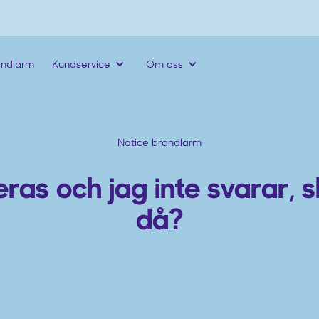
andlarm
Kundservice
Om oss
Notice brandlarm
as och jag inte svarar, s
då?