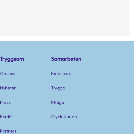
Tryggsam
Samarbeten
Om oss
Kredscore
Nyheter
Trygga
Press
Riktiga
Karriär
Olyckskartan
Partners