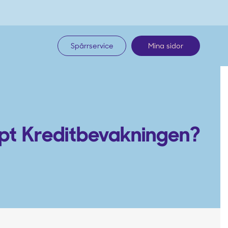
Spärrservice
Mina sidor
köpt Kreditbevakningen?