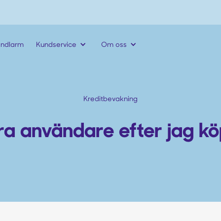
andlarm
Kundservice
Om oss
Kreditbevakning
xtra användare efter jag 