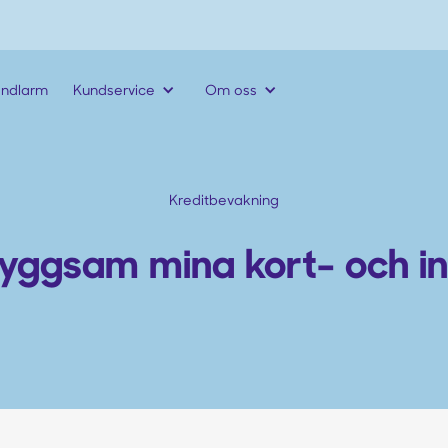
andlarm
Kundservice
Om oss
Kreditbevakning
yggsam mina kort- och i