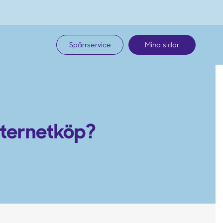
Spärrservice
Mina sidor
nternetköp?