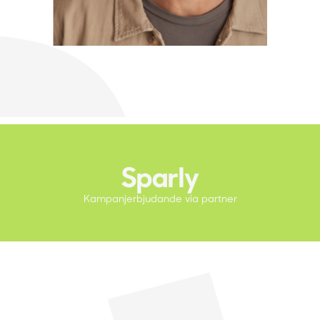
Sparly
Kampanjerbjudande via partner