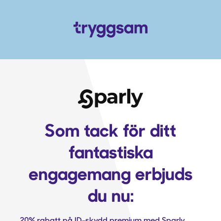
Som tack för ditt
fantastiska
engagemang erbjuds
du nu:
20% rabatt på ID-skydd premium med Sparly